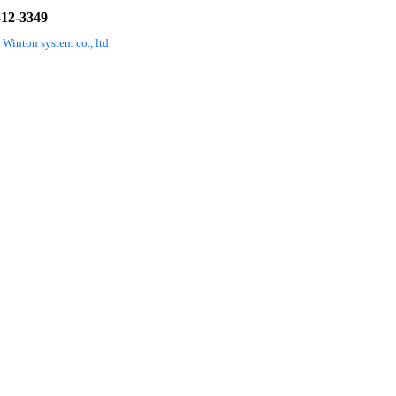
2-3349
ton system co., ltd